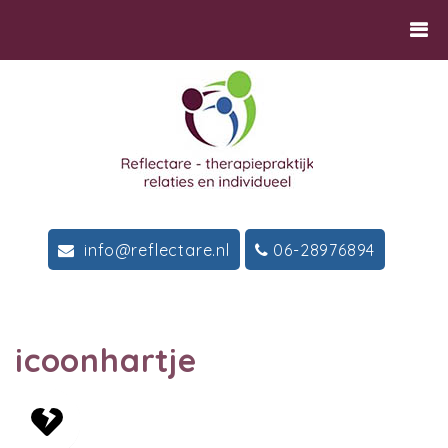
info@reflectare.nl
06-28976894
icoonhartje