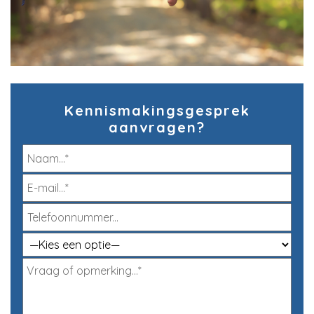
Kennismakingsgesprek
aanvragen?
Geli