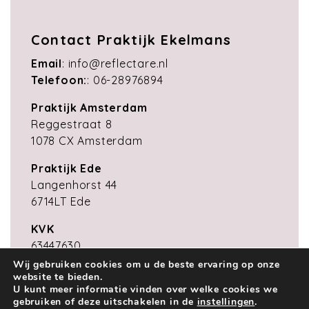
Contact Praktijk Ekelmans
Email
:
info@reflectare.nl
Telefoon:
:
06-28976894
Praktijk Amsterdam
Reggestraat 8
1078 CX Amsterdam
Praktijk Ede
Langenhorst 44
6714LT Ede
KVK
63447630
Wij gebruiken cookies om u de beste ervaring op onze
website te bieden.
U kunt meer informatie vinden over welke cookies we
copyright Reflectare Coachingpraktijk 2026 |
gebruiken of deze uitschakelen in de
instellingen
.