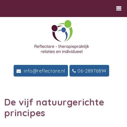
info@reflectare.nl
06-28976894
De vijf natuurgerichte
principes