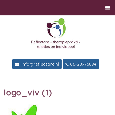
info@reflectare.nl
06-28976894
logo_viv (1)