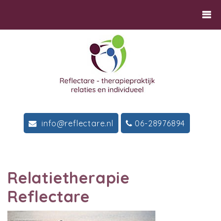
info@reflectare.nl
06-28976894
Relatietherapie
Reflectare