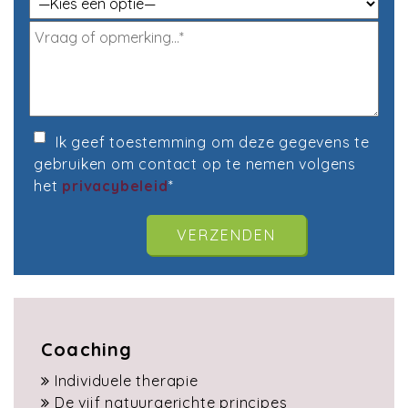
Geli
Ik geef toestemming om deze gegevens te
gebruiken om contact op te nemen volgens
het
privacybeleid
*
Coaching
Individuele therapie
De vijf natuurgerichte principes