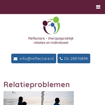
info@reflectare.nl
06-28976894
Relatieproblemen